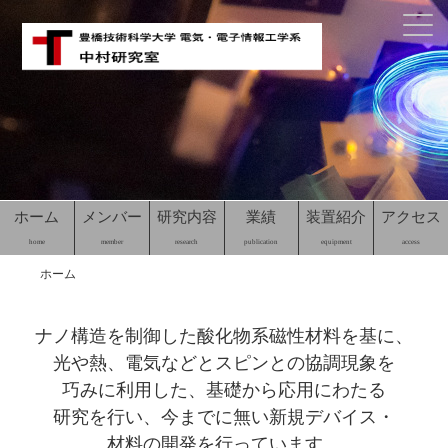
ホーム
メンバー
研究内容
業績
装置紹介
アクセス
home
member
research
publication
equipment
access
ホーム
ナノ構造を制御した
酸化物系磁性材料を基に、
光や熱、電気などと
スピンとの協調現象を
巧みに利用した、
基礎から応用にわたる
研究を行い、
今までに無い
新規デバイス・
材料の開発を行っています。